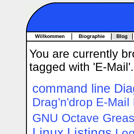
Willkommen
Biographie
Blog
You are currently br
tagged with 'E-Mail'.
command line
Dia
Drag'n'drop
E-Mail
GNU Octave
Grea
Linux
Listings
Log